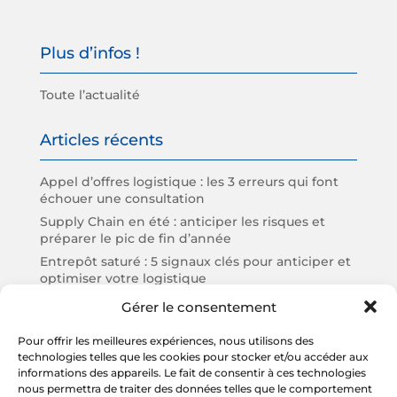
Plus d’infos !
Toute l’actualité
Articles récents
Appel d’offres logistique : les 3 erreurs qui font
échouer une consultation
Supply Chain en été : anticiper les risques et
préparer le pic de fin d’année
Entrepôt saturé : 5 signaux clés pour anticiper et
optimiser votre logistique
Bilan Supply Chain mi-année : 3 constats clés
Gérer le consentement
pour les PME et ETI
Multimodal 2026 : passer (enfin) une partie de
Pour offrir les meilleures expériences, nous utilisons des
technologies telles que les cookies pour stocker et/ou accéder aux
vos transports du camion au rail et au fluvial, sans
informations des appareils. Le fait de consentir à ces technologies
perdre en fiabilité
nous permettra de traiter des données telles que le comportement