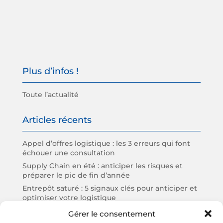
Plus d’infos !
Toute l’actualité
Articles récents
Appel d’offres logistique : les 3 erreurs qui font
échouer une consultation
Supply Chain en été : anticiper les risques et
préparer le pic de fin d’année
Entrepôt saturé : 5 signaux clés pour anticiper et
optimiser votre logistique
Bilan Supply Chain mi-année : 3 constats clés
Gérer le consentement
pour les PME et ETI